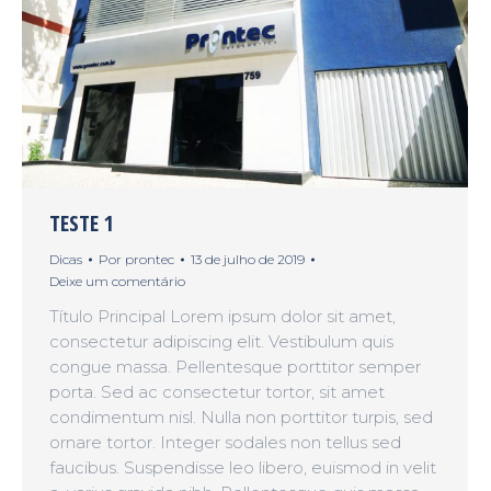
TESTE 1
Dicas
Por
prontec
13 de julho de 2019
Deixe um comentário
Título Principal Lorem ipsum dolor sit amet,
consectetur adipiscing elit. Vestibulum quis
congue massa. Pellentesque porttitor semper
porta. Sed ac consectetur tortor, sit amet
condimentum nisl. Nulla non porttitor turpis, sed
ornare tortor. Integer sodales non tellus sed
faucibus. Suspendisse leo libero, euismod in velit